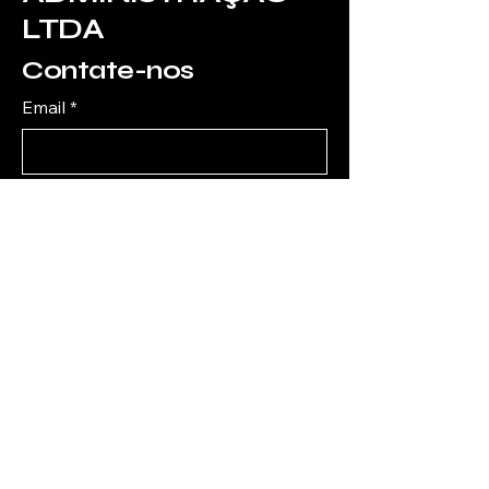
LTDA
Contate-nos
Email
*
Yes, subscribe me to your 
newsletter.
*
Assinar
(81) 98192-7309
/
(81) 99290-6538
giliarde.santos@wreng.com
R. Ângela Cristina - Bairro
Novo, Carpina - PE,
55819, Brasil