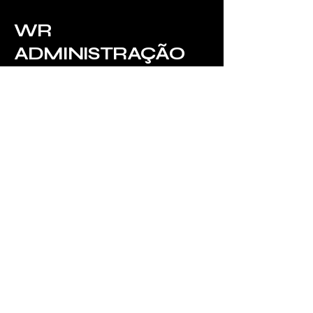
WR
ADMINISTRAÇÃO
LTDA
Contate-nos
Email
*
Yes, subscribe me to your 
newsletter.
*
Assinar
(81) 98192-7309
/
(81) 99290-6538
giliarde.santos@wreng.com