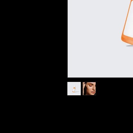
Sou a descrição do produto. 
detalhes sobre seu produto, 
especiais, instruções e mais.